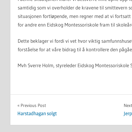
samtidig som vi overholder de kravene til smittevern s
situasjonen fortløpende, men regner med at vi fortsatt
for andre enn Eidskog Montessoriskole fram til skoleåret
Dette beklager vi fordi vi vet hvor viktig samfunnshus
forståelse for at våre bidrag til å kontrollere den p
Mvh Sverre Holm, styreleder Eidskog Montessoriskole 
UKATEGORISERT
Innleggsnavigasjon
Previous Post
Next
Harstadhagan solgt
Jer