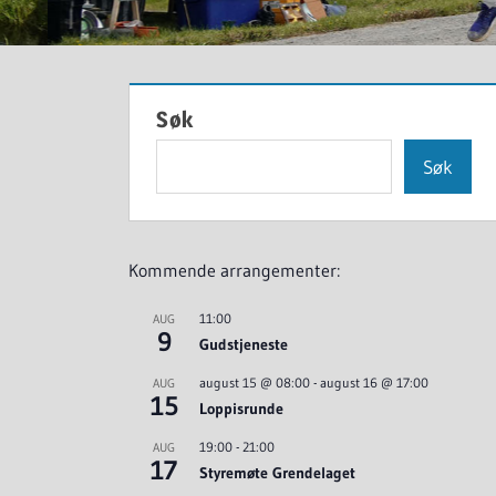
Søk
Søk
Kommende arrangementer:
11:00
AUG
9
Gudstjeneste
august 15 @ 08:00
-
august 16 @ 17:00
AUG
15
Loppisrunde
19:00
-
21:00
AUG
17
Styremøte Grendelaget