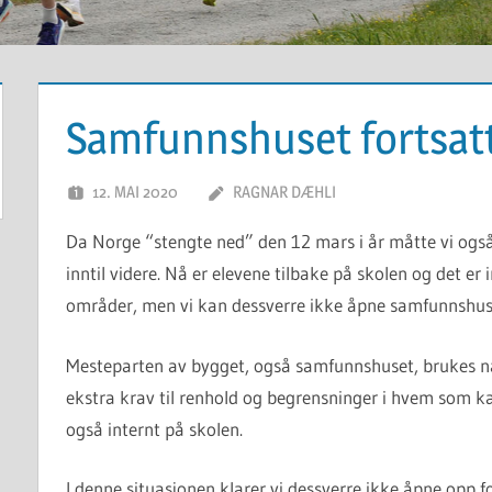
Samfunnshuset fortsatt
12. MAI 2020
RAGNAR DÆHLI
Da Norge “stengte ned” den 12 mars i år måtte vi også
inntil videre. Nå er elevene tilbake på skolen og det er 
områder, men vi kan dessverre ikke åpne samfunnshus
Mesteparten av bygget, også samfunnshuset, brukes n
ekstra krav til renhold og begrensninger i hvem som k
også internt på skolen.
I denne situasjonen klarer vi dessverre ikke åpne opp 