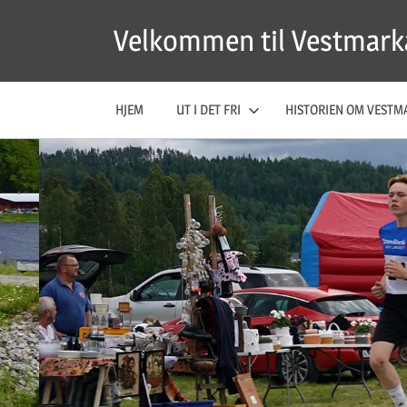
Skip
Velkommen til Vestmark
to
content
HJEM
UT I DET FRI
HISTORIEN OM VESTM