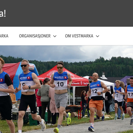
a!
ARKA
ORGANISASJONER
OM VESTMARKA