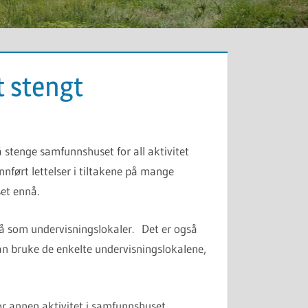
 stengt
 stenge samfunnshuset for all aktivitet
innført lettelser i tiltakene på mange
et ennå.
å som undervisningslokaler. Det er også
an bruke de enkelte undervisningslokalene,
for annen aktivitet i samfunnshuset