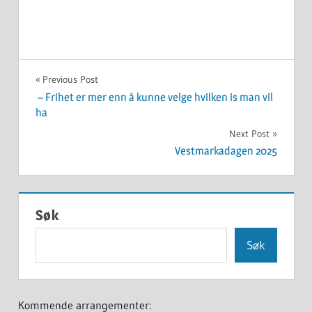
UKATEGORISERT
Innleggsnavigasjon
Previous Post
– Frihet er mer enn å kunne velge hvilken is man vil
ha
Next Post
Vestmarkadagen 2025
Søk
Søk
Kommende arrangementer: