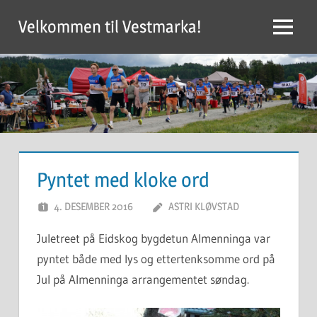
Skip
Velkommen til Vestmarka!
to
Menu
content
Pyntet med kloke ord
4. DESEMBER 2016
ASTRI KLØVSTAD
Juletreet på Eidskog bygdetun Almenninga var
pyntet både med lys og ettertenksomme ord på
Jul på Almenninga arrangementet søndag.