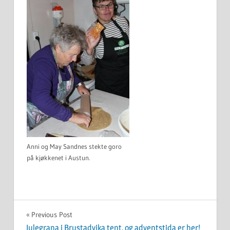
Anni og May Sandnes stekte goro
på kjøkkenet i Austun.
UKATEGORISERT
Innleggsnavigasjon
Previous Post
Julegrana i Brustadvika tent, og adventstida er her!