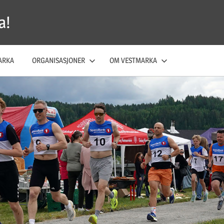
a!
ARKA
ORGANISASJONER
OM VESTMARKA