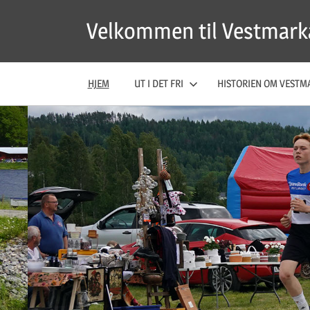
Skip
Velkommen til Vestmark
to
content
HJEM
UT I DET FRI
HISTORIEN OM VESTM