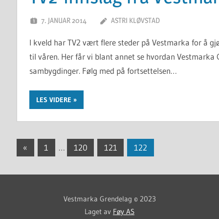
7. JANUAR 2014
ASTRI KLØVSTAD
I kveld har TV2 vært flere steder på Vestmarka for å g
til våren. Her får vi blant annet se hvordan Vestmarka 
sambygdinger. Følg med på fortsettelsen…
LES VIDERE
Innleggnavigasjon
Previous
«
1
…
120
121
122
Posts
Vestmarka Grendelag © 2023
Laget av
Føy AS