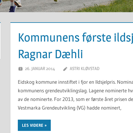
Kommunens første ildsje
Ragnar Dæhli
26. JANUAR 2014
ASTRI KLØVSTAD
Eidskog kommune innstiftet i fjor en Ildsjelpris. Nomina
kommunens grendeutviklingslag. Lagene nominerte hver s
av de nominerte. For 2013, som er første året prisen del
Vestmarka Grendeutvikling (VG) hadde nominert,
LES VIDERE