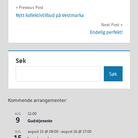
UKATEGORISERT
Innleggsnavigasjon
Previous Post
Nytt kollektivtilbud på Vestmarka
Next Post
Endelig perfekt!
Søk
Søk
Kommende arrangementer:
11:00
AUG
9
Gudstjeneste
august 15 @ 08:00
-
august 16 @ 17:00
AUG
15