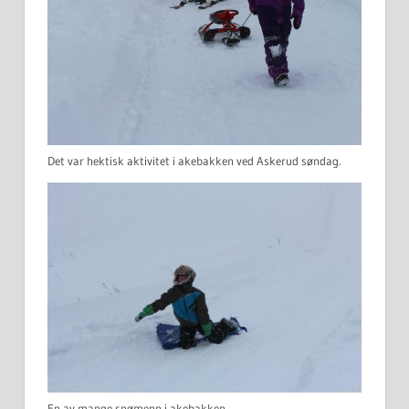
Det var hektisk aktivitet i akebakken ved Askerud søndag.
En av mange snømenn i akebakken.