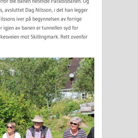
Derfor ble banen hetende Paradisbanen. Og
dis, avsluttet Dag Nilsson, i det han legger
Nilssons iver på begynnelsen av forrige
år igjen av banen er tunnellen syd for
ylkesveien mot Skillingmark. Rett ovenfor