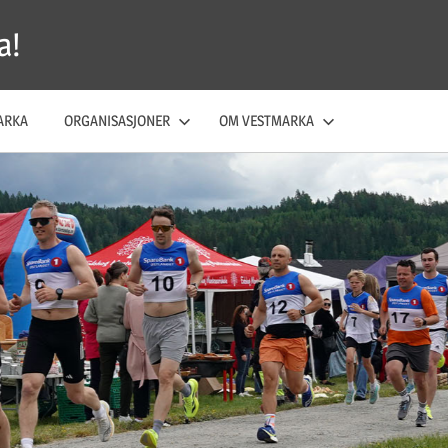
a!
ARKA
ORGANISASJONER
OM VESTMARKA