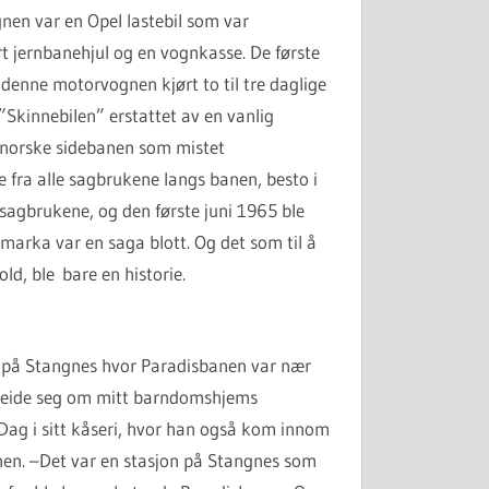
en var en Opel lastebil som var
t jernbanehjul og en vognkasse.
De første
 denne motorvognen kjørt to til tre daglige
”Skinnebilen” erstattet av en vanlig
 norske sidebanen som mistet
e fra alle sagbrukene langs banen, besto i
e sagbrukene, og den første juni 1965 ble
marka var en saga blott. Og det som til å
ld, ble bare en historie.
om på Stangnes hvor Paradisbanen var nær
reide seg om mitt barndomshjems
Dag i sitt kåseri, hvor han også kom innom
nen. –Det var en stasjon på Stangnes som