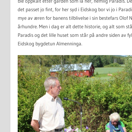
ble oppkalt etter gården som lå her, nemlig Paradis. 
det passet jo fint, for her syd i Eidskog bor vi jo i Para
mye av æren for banens tilblivelse i sin bestefars Olof 
århundre. Men i dag er alt dette historie, og alt som st
Paradis og det lille huset som står på andre siden av f
Eidskog bygdetun Almenninga.