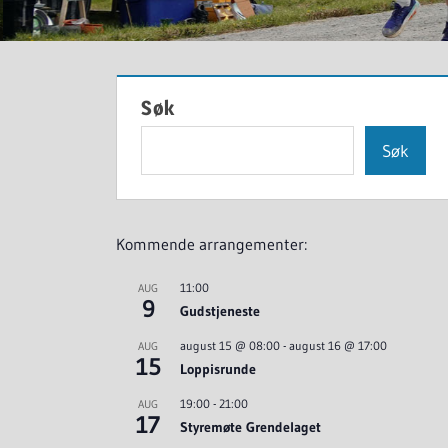
Søk
Søk
Kommende arrangementer:
11:00
AUG
9
Gudstjeneste
august 15 @ 08:00
-
august 16 @ 17:00
AUG
15
Loppisrunde
19:00
-
21:00
AUG
17
Styremøte Grendelaget