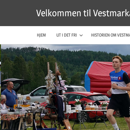
Skip
Velkommen til Vestmark
to
content
HJEM
UT I DET FRI
HISTORIEN OM VESTM