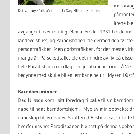
motorvogn
Det var mye folk på tunet da Dag Nilsson kåserte.
påmonter
årene ble
avganger i hver retning. Men allerede i 1931 ble denne 
landeveisbuss, og Paradisbanen ble dermed den første
persontrafikken. Men godstrafikken, for det meste virk
mange år. På sekstitallet ble det mindre av liv på diss
hele Paradisbanen nedlagt. En jernbanehistorie på Vest
begynne med skulle bli en jernbane helt til Mysen i Østfo
Barndomsminner
Dag Nilsson kom i sitt foredrag tilbake til sin barnd
nabo til hans barndomshjem. –Mye av min oppvekst d
naboskap til jernbanen Skotterud-Vestmarka, fortalte 
hvorfor navnet Paradisbanen ble satt på denne sideba