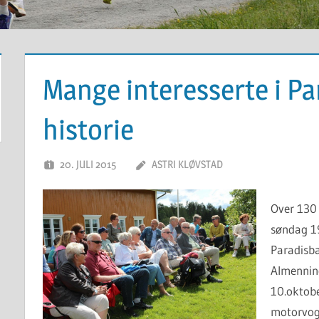
Mange interesserte i P
historie
20. JULI 2015
ASTRI KLØVSTAD
Over 130
søndag 19
Paradisba
Almennin
10.oktobe
motorvog