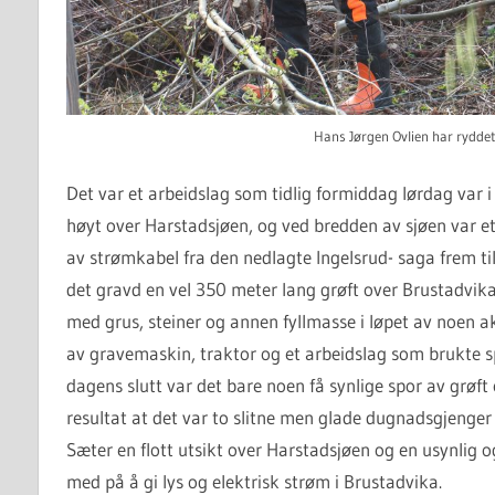
Hans Jørgen Ovlien har ryddet
Det var et arbeidslag som tidlig formiddag lørdag var i
høyt over Harstadsjøen, og ved bredden av sjøen var et
av strømkabel fra den nedlagte Ingelsrud- saga frem ti
det gravd en vel 350 meter lang grøft over Brustadvika.
med grus, steiner og annen fyllmasse i løpet av noen ak
av gravemaskin, traktor og et arbeidslag som brukte sp
dagens slutt var det bare noen få synlige spor av grøf
resultat at det var to slitne men glade dugnadsgjenge
Sæter en flott utsikt over Harstadsjøen og en usynlig 
med på å gi lys og elektrisk strøm i Brustadvika.