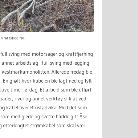
 krattskog før.
 full sving med motorsager og krattfjerning
 annet arbeidslag i full sving med legging
l Vestmarkamonolitten. Allerede fredag ble
 En grøft hvor kabelen ble lagt ned og fylt
tive timer lørdag. Et arbeid som ble utført
ader, river og annet verktøy slik at ved
t og kabel over Brustadvika. Med det som
r som med glede og svette hadde gitt Åse
og etterlengtet strømkabel som skal vær