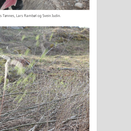
ens Tønnes, Lars Rambøl og Svein Judin.