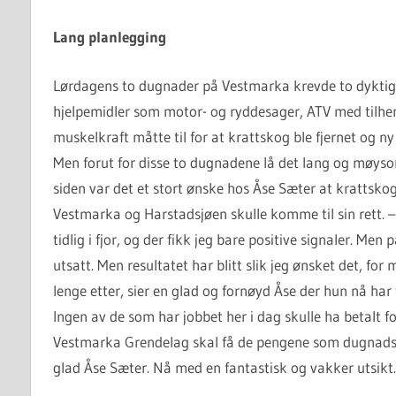
Lang planlegging
Lørdagens to dugnader på Vestmarka krevde to dyktige 
hjelpemidler som motor- og ryddesager, ATV med tilhe
muskelkraft måtte til for at krattskog ble fjernet og n
Men forut for disse to dugnadene lå det lang og møysom
siden var det et stort ønske hos Åse Sæter at krattskog 
Vestmarka og Harstadsjøen skulle komme til sin rett.
tidlig i fjor, og der fikk jeg bare positive signaler. Me
utsatt. Men resultatet har blitt slik jeg ønsket det, fo
lenge etter, sier en glad og fornøyd Åse der hun nå har 
Ingen av de som har jobbet her i dag skulle ha betalt 
Vestmarka Grendelag skal få de pengene som dugnadsfo
glad Åse Sæter. Nå med en fantastisk og vakker utsikt