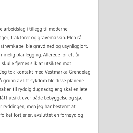
arbeidslag i tillegg til moderne
nger, traktorer og gravemaskin. Men rå
y strømkabel ble gravd ned og usynliggjort.
melig planlegging. Allerede for ett år
skulle fjernes slik at utsikten mot
 –Jeg tok kontakt med Vestmarka Grendelag
n på grunn av litt sykdom ble disse planene
r maken til ryddig dugnadsgjeng skal en lete
fått utsikt over både bebyggelse og sjø. –
for ryddingen, men jeg har bestemt at
lket fortjener, avsluttet en fornøyd og
.