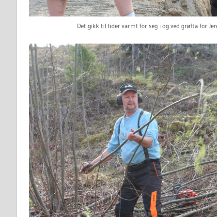
Det gikk til tider varmt for seg i og ved grøfta for J