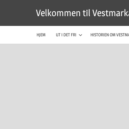
Skip
Velkommen til Vestmark
to
content
HJEM
UT I DET FRI
HISTORIEN OM VESTM