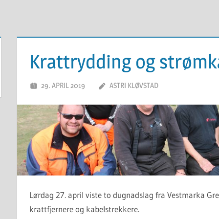
Krattrydding og strømk
29. APRIL 2019
ASTRI KLØVSTAD
Lørdag 27. april viste to dugnadslag fra Vestmarka Gr
krattfjernere og kabelstrekkere.