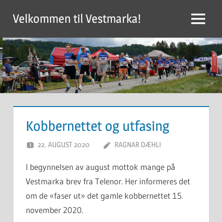
Skip
Velkommen til Vestmarka!
to
Menu
content
Kobbernettet og utfasing
22. AUGUST 2020
RAGNAR DÆHLI
I begynnelsen av august mottok mange på
Vestmarka brev fra Telenor. Her informeres det
om de «faser ut» det gamle kobbernettet 15.
november 2020.