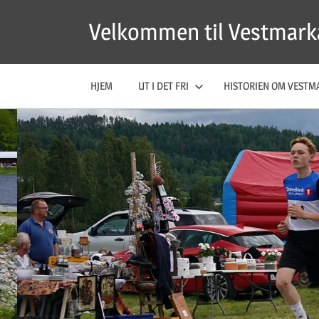
Skip
Velkommen til Vestmark
to
content
HJEM
UT I DET FRI
HISTORIEN OM VESTM