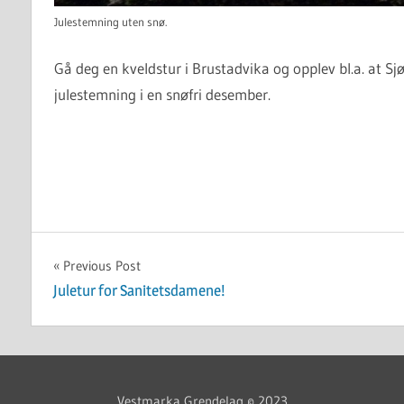
Julestemning uten snø.
Gå deg en kveldstur i Brustadvika og opplev bl.a. at Sjø
julestemning i en snøfri desember.
UKATEGORISERT
Innleggsnavigasjon
Previous Post
Juletur for Sanitetsdamene!
Vestmarka Grendelag © 2023