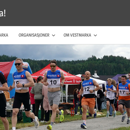
a!
ARKA
ORGANISASJONER
OM VESTMARKA