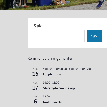
Søk
Søk
Kommende arrangementer:
august 15 @ 08:00
-
august 16 @ 17:00
AUG
15
Loppisrunde
19:00
-
21:00
AUG
17
Styremøte Grendelaget
13:00
SEP
6
Gudstjeneste