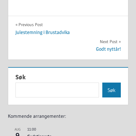
UKATEGORISERT
Innleggsnavigasjon
Previous Post
Julestemning i Brustadvika
Next Post
Godt nyttår!
Søk
Søk
Kommende arrangementer:
11:00
AUG
9