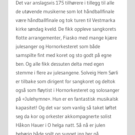
Det var anslagsvis 175 tilhørere i tillegg til alle
de utøvende musikerne som lot håndballfinale
være håndballfinale og tok turen til Vestmarka
kirke søndag kveld. De fikk oppleve sangkorets
flotte arrangementer, Fiasko med mange kjære
julesanger og Hornorkesteret som både
samspilte fint med koret og sto godt på egne
ben. Og alle fikk dessuten delta med egen
stemme i flere av julesangene. Solveig Hem Sørli
er tilbake som dirigent for sangkoret og deltok
også som fløytist i Hornorkesteret og solosanger
på «Julehymne». Hun er en fantastisk musikalsk
kapasitet! Og det var som vanlig så taket løftet
seg da kor og orkester akkompagnerte solist
Håkon Hauer i O helga natt. Så nå er julen
behørig både spilt og sunget inn her på