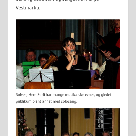
Vestmarka.
Solveig Hem Sørli har mange musikalske evner, og gledet
publikum blant annet med solosang.