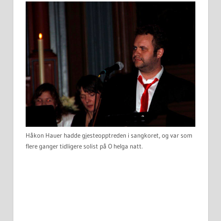
Håkon Hauer hadde gjesteopptreden i sangkoret, og var som
flere ganger tidligere solist på O helga natt.