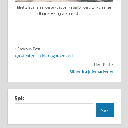
Idrettslaget arrangerte «dødball» i ballbingen. Konkurranse
mellom elever og voksne slår alltid an.
UKATEGORISERT
Innleggsnavigasjon
Previous Post
+70-festen i bilder og noen ord
Next Post
Bilder fra julemarkedet
Søk
Søk