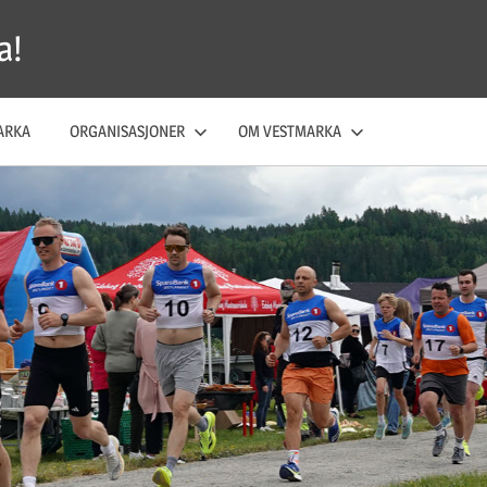
a!
ARKA
ORGANISASJONER
OM VESTMARKA