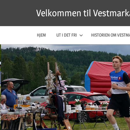
Skip
Velkommen til Vestmark
to
content
HJEM
UT I DET FRI
HISTORIEN OM VESTM