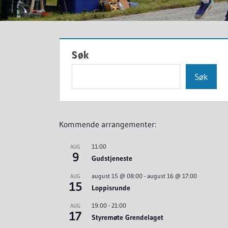
Søk
Søk
Kommende arrangementer:
11:00
AUG
9
Gudstjeneste
august 15 @ 08:00
-
august 16 @ 17:00
AUG
15
Loppisrunde
19:00
-
21:00
AUG
17
Styremøte Grendelaget