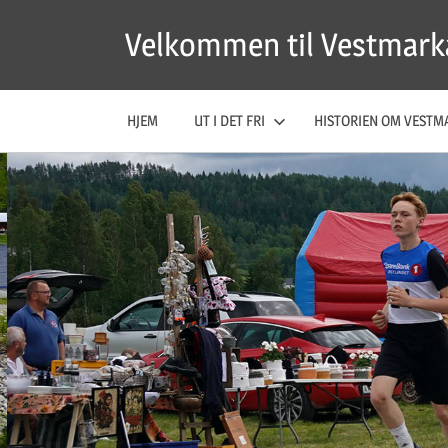
Skip
Velkommen til Vestmark
to
content
HJEM
UT I DET FRI
HISTORIEN OM VESTM