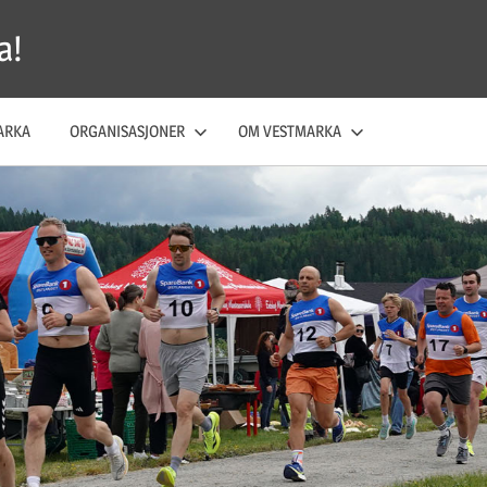
a!
ARKA
ORGANISASJONER
OM VESTMARKA