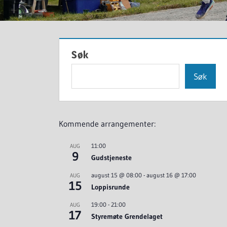
Søk
Søk
Kommende arrangementer:
11:00
AUG
9
Gudstjeneste
august 15 @ 08:00
-
august 16 @ 17:00
AUG
15
Loppisrunde
19:00
-
21:00
AUG
17
Styremøte Grendelaget