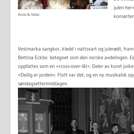
julen her
Anne & Vidar
konserte
Vestmarka sangkor, kledd i nattsvart og julerødt, fram
Bettina Eckbo betegnet som den norske avdelingen.
Ea
oppfattes som en «cross-over-låt». Deler av koret joike
«Deilig er jorden». Flott var det, og en ny musikalsk o
søndagsettermiddagen.