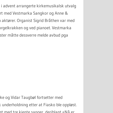
 i advent arrangerte kirkemusikalsk utvalg
ert med Vestmarka Sangkor og Anne &
 aktører. Organist Sigrid Bråthen var med
orgelkrakken og ved pianoet. Vestmarka
ster måtte dessverre melde avbud pga
ke og Vidar Taugbøl fortsetter med
 underholdning etter at Fiasko ble oppløst.
et med tre kjente sanger, deriblant «Nå er