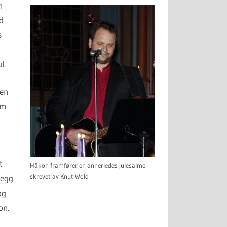
n
d
s
l.
ken
om
t
Håkon framfører en annerledes julesalme
skrevet av Knut Wold
legg
og
on.