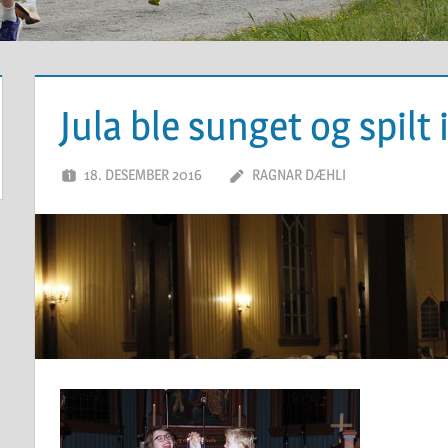
Jula ble sunget og spilt 
18. DESEMBER 2016
RAGNAR DÆHLI