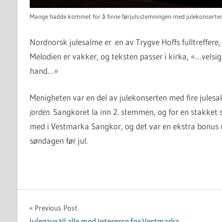
Mange hadde kommet for å finne førjulsstemningen med julekonserte
Nordnorsk julesalme er en av Trygve Hoffs fulltreffere, 
Melodien er vakker, og teksten passer i kirka, «…velsi
hand…»
Menigheten var en del av julekonserten med fire julesa
jorden
. Sangkoret la inn 2. stemmen, og for en stakket s
med i Vestmarka Sangkor, og det var en ekstra bonus ut 
søndagen før jul.
UKATEGORISERT
Innleggsnavigasjon
Previous Post
Julegave til alle med interesse for Vestmarka