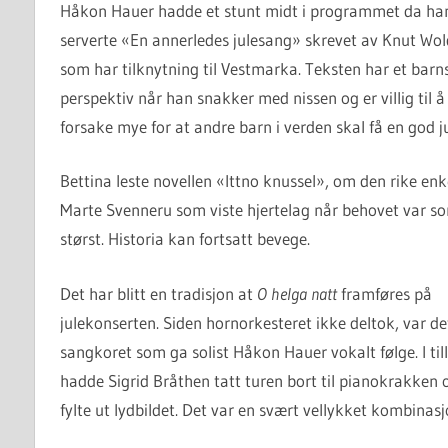
Håkon Hauer hadde et stunt midt i programmet da ha
serverte «En annerledes julesang» skrevet av Knut Wol
som har tilknytning til Vestmarka. Teksten har et barn
perspektiv når han snakker med nissen og er villig til å
forsake mye for at andre barn i verden skal få en god ju
Bettina leste novellen «Ittno knussel», om den rike en
Marte Svenneru som viste hjertelag når behovet var s
størst. Historia kan fortsatt bevege.
Det har blitt en tradisjon at
O helga natt
framføres på
julekonserten. Siden hornorkesteret ikke deltok, var de
sangkoret som ga solist Håkon Hauer vokalt følge. I til
hadde Sigrid Bråthen tatt turen bort til pianokrakken 
fylte ut lydbildet. Det var en svært vellykket kombinasj