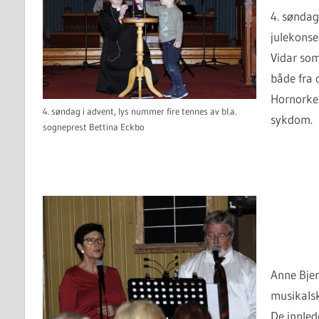
4. søndag
julekons
Vidar som
både fra 
Hornorke
4. søndag i advent, lys nummer fire tennes av bl.a.
sykdom.
sogneprest Bettina Eckbo
Anne Bjer
musikalsk
De innled