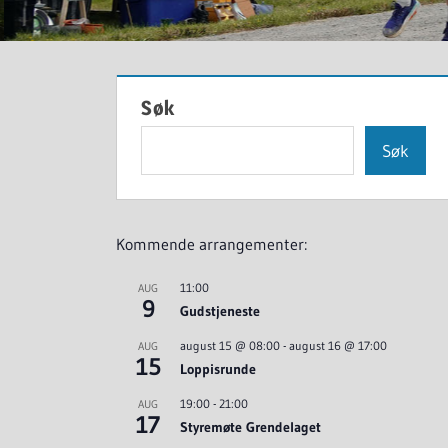
Søk
Søk
Kommende arrangementer:
11:00
AUG
9
Gudstjeneste
august 15 @ 08:00
-
august 16 @ 17:00
AUG
15
Loppisrunde
19:00
-
21:00
AUG
17
Styremøte Grendelaget