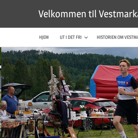
Skip
Velkommen til Vestmark
to
content
HJEM
UT I DET FRI
HISTORIEN OM VESTM