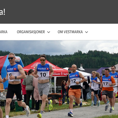
a!
ARKA
ORGANISASJONER
OM VESTMARKA