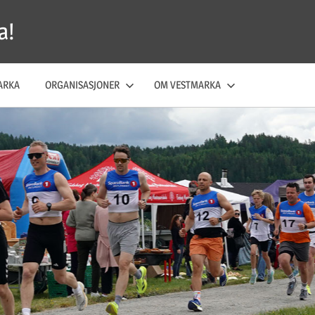
a!
ARKA
ORGANISASJONER
OM VESTMARKA