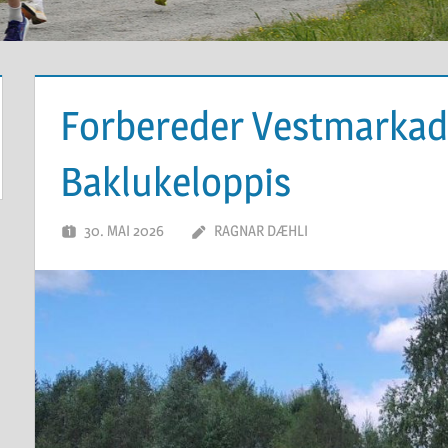
Forbereder Vestmarkad
Baklukeloppis
30. MAI 2026
RAGNAR DÆHLI