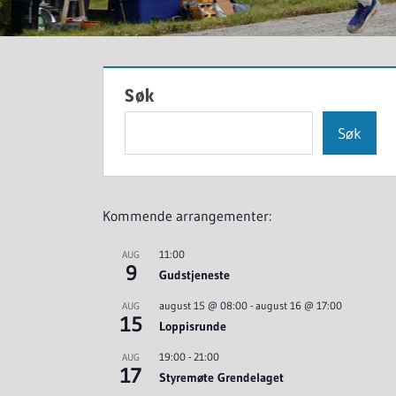
Søk
Søk
Kommende arrangementer:
11:00
AUG
9
Gudstjeneste
august 15 @ 08:00
-
august 16 @ 17:00
AUG
15
Loppisrunde
19:00
-
21:00
AUG
17
Styremøte Grendelaget