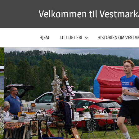
Skip
Velkommen til Vestmark
to
content
HJEM
UT I DET FRI
HISTORIEN OM VESTM