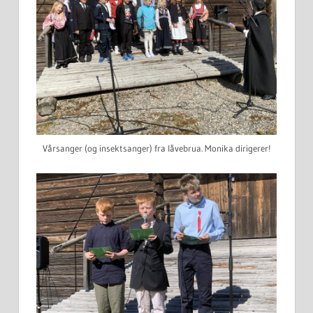
Vårsanger (og insektsanger) fra låvebrua. Monika dirigerer!