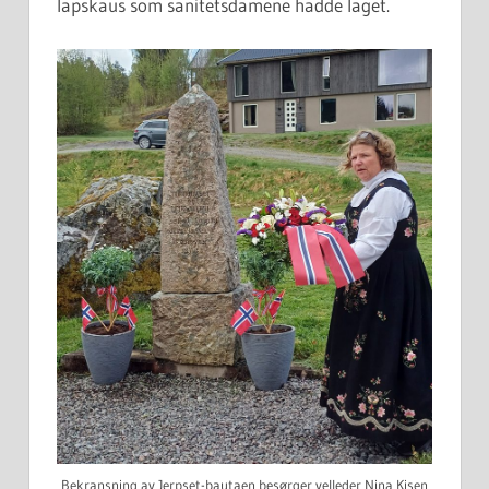
lapskaus som sanitetsdamene hadde laget.
Bekransning av Jerpset-bautaen besørger velleder Nina Kisen