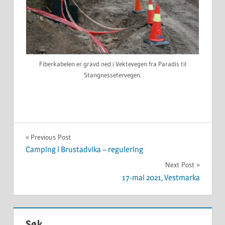
Fiberkabelen er gravd ned i Vektevegen fra Paradis til
Stangnessetervegen.
UKATEGORISERT
Innleggsnavigasjon
Previous Post
Camping i Brustadvika – regulering
Next Post
17-mai 2021, Vestmarka
Søk