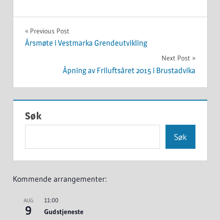
UKATEGORISERT
Innleggsnavigasjon
Previous Post
Årsmøte i Vestmarka Grendeutvikling
Next Post
Åpning av Friluftsåret 2015 i Brustadvika
Søk
Søk
Kommende arrangementer:
11:00
AUG
9
Gudstjeneste