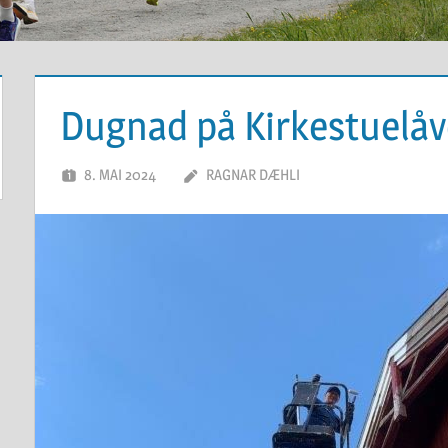
Dugnad på Kirkestuelåv
8. MAI 2024
RAGNAR DÆHLI