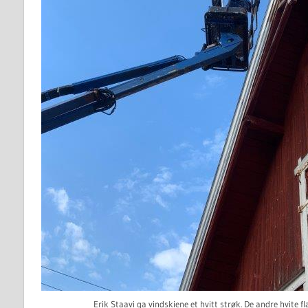
Erik Staavi ga vindskiene et hvitt strøk. De andre hvite f