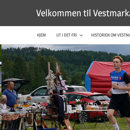
Skip
Velkommen til Vestmark
to
content
HJEM
UT I DET FRI
HISTORIEN OM VESTM