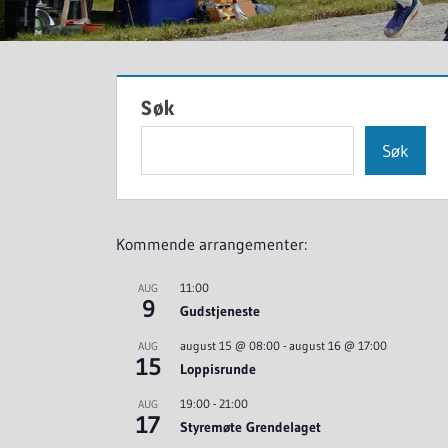
Søk
Søk
Kommende arrangementer:
11:00
AUG
9
Gudstjeneste
august 15 @ 08:00
-
august 16 @ 17:00
AUG
15
Loppisrunde
19:00
-
21:00
AUG
17
Styremøte Grendelaget