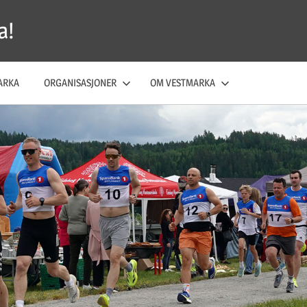
a!
ARKA
ORGANISASJONER
OM VESTMARKA