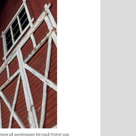
latene på gavelveggen ble også frisket opp.