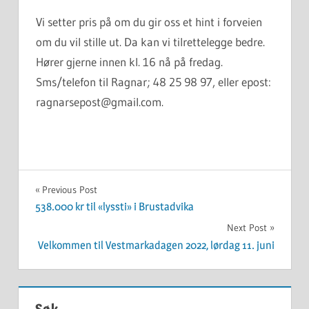
Vi setter pris på om du gir oss et hint i forveien
om du vil stille ut. Da kan vi tilrettelegge bedre.
Hører gjerne innen kl. 16 nå på fredag.
Sms/telefon til Ragnar; 48 25 98 97, eller epost:
ragnarsepost@gmail.com.
UKATEGORISERT
Innleggsnavigasjon
Previous Post
538.000 kr til «lyssti» i Brustadvika
Next Post
Velkommen til Vestmarkadagen 2022, lørdag 11. juni
Søk