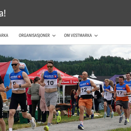
a!
ARKA
ORGANISASJONER
OM VESTMARKA