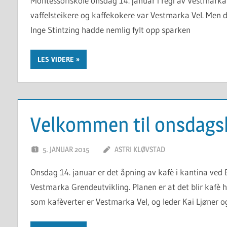
Montessoriskole onsdag 14. januar i regi av Vestmarka
vaffelsteikere og kaffekokere var Vestmarka Vel. Men 
Inge Stintzing hadde nemlig fylt opp sparken
LES VIDERE
Velkommen til onsdags
5. JANUAR 2015
ASTRI KLØVSTAD
Onsdag 14. januar er det åpning av kafè i kantina ved 
Vestmarka Grendeutvikling. Planen er at det blir kafè
som kafèverter er Vestmarka Vel, og leder Kai Ljøner 