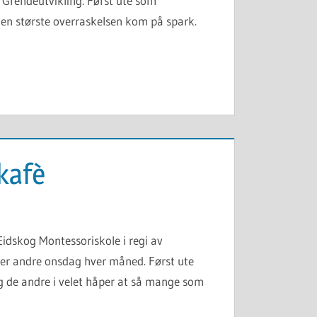
 Grendeutvikling. Først ute som
den største overraskelsen kom på spark.
kafè
Eidskog Montessoriskole i regi av
 her andre onsdag hver måned. Først ute
og de andre i velet håper at så mange som