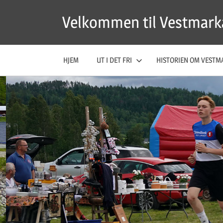
Skip
Velkommen til Vestmark
to
content
HJEM
UT I DET FRI
HISTORIEN OM VESTM