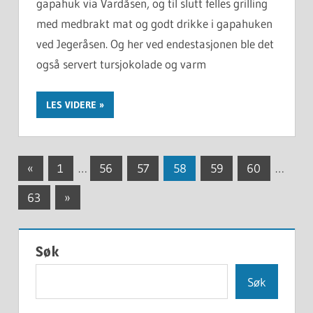
gapahuk via Vardåsen, og til slutt felles grilling
med medbrakt mat og godt drikke i gapahuken
ved Jegeråsen. Og her ved endestasjonen ble det
også servert tursjokolade og varm
LES VIDERE
Innleggnavigasjon
Previous
«
1
…
56
57
58
59
60
…
Posts
Next
63
»
Posts
Søk
Søk