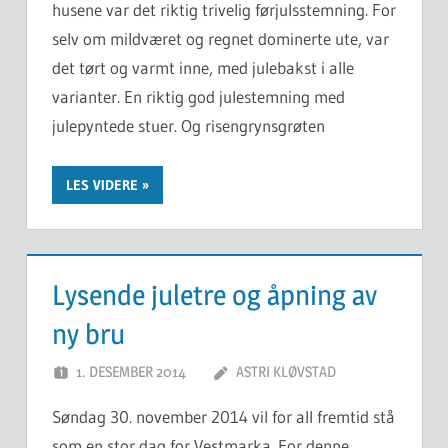
husene var det riktig trivelig førjulsstemning. For
selv om mildværet og regnet dominerte ute, var
det tørt og varmt inne, med julebakst i alle
varianter. En riktig god julestemning med
julepyntede stuer. Og risengrynsgrøten
LES VIDERE
Lysende juletre og åpning av
ny bru
1. DESEMBER 2014
ASTRI KLØVSTAD
Søndag 30. november 2014 vil for all fremtid stå
som en stor dag for Vestmarka. For denne