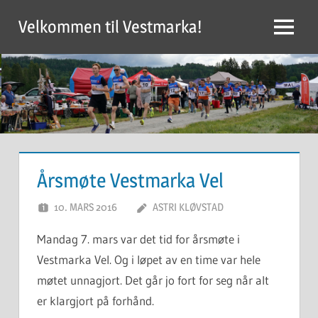
Skip
Velkommen til Vestmarka!
to
Menu
content
Årsmøte Vestmarka Vel
10. MARS 2016
ASTRI KLØVSTAD
Mandag 7. mars var det tid for årsmøte i
Vestmarka Vel. Og i løpet av en time var hele
møtet unnagjort. Det går jo fort for seg når alt
er klargjort på forhånd.