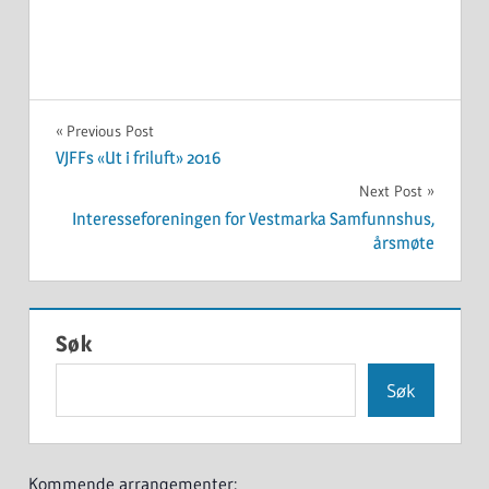
UKATEGORISERT
Innleggsnavigasjon
Previous Post
VJFFs «Ut i friluft» 2016
Next Post
Interesseforeningen for Vestmarka Samfunnshus,
årsmøte
Søk
Søk
Kommende arrangementer: