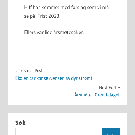
Hjff har kommet med forslag som vi må
se på. Frist 2023.
Ellers vanlige årsmøtesaker.
UKATEGORISERT
Innleggsnavigasjon
Previous Post
Skolen tar konsekvensen av dyr strøm!
Next Post
Årsmøte i Grendelaget
Søk