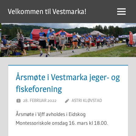
Skip
Velkommen til Vestmarka!
to
Menu
content
Årsmøte i Vestmarka jeger- og
fiskeforening
28. FEBRUAR 2022
ASTRI KLØVSTAD
Årsmøte i Vjff avholdes i Eidskog
Montessoriskole onsdag 16. mars kl 18.00.