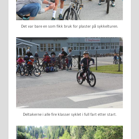
Det var bare en som fikk bruk for plaster på sykkelturen.
Deltakerne i alle fire klasser syklet i full fart etter start.