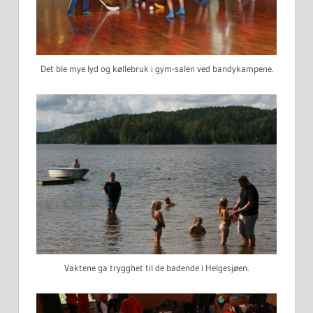
Det ble mye lyd og køllebruk i gym-salen ved bandykampene.
Vaktene ga trygghet til de badende i Helgesjøen.