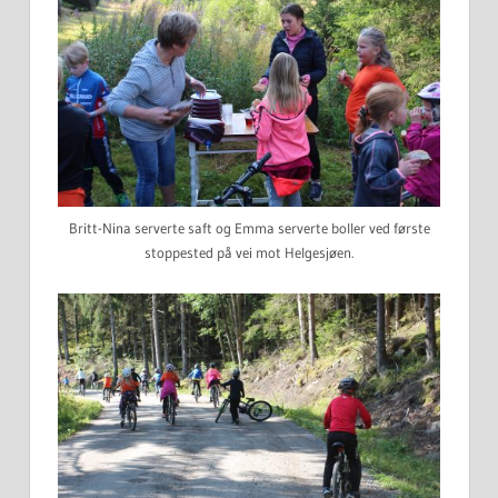
Britt-Nina serverte saft og Emma serverte boller ved første
stoppested på vei mot Helgesjøen.