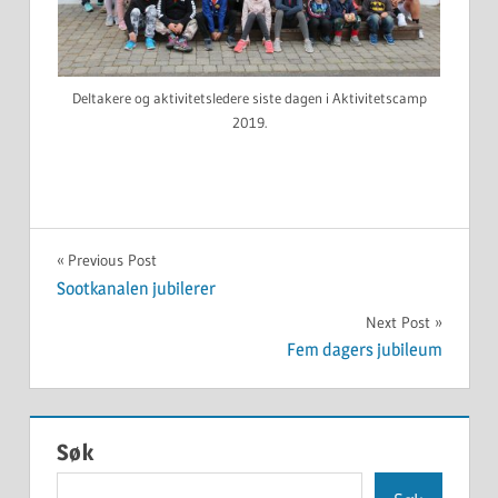
Deltakere og aktivitetsledere siste dagen i Aktivitetscamp
2019.
UKATEGORISERT
Innleggsnavigasjon
Previous Post
Sootkanalen jubilerer
Next Post
Fem dagers jubileum
Søk