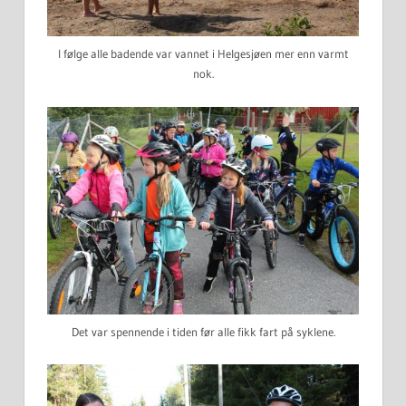
I følge alle badende var vannet i Helgesjøen mer enn varmt
nok.
Det var spennende i tiden før alle fikk fart på syklene.