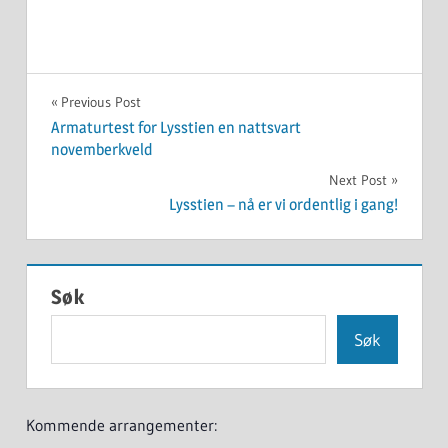
UKATEGORISERT
Innleggsnavigasjon
Previous Post
Armaturtest for Lysstien en nattsvart
novemberkveld
Next Post
Lysstien – nå er vi ordentlig i gang!
Søk
Søk
Kommende arrangementer: