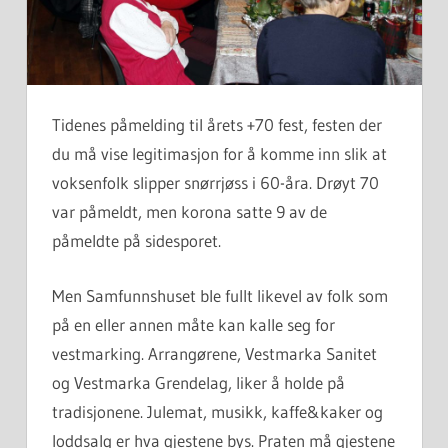
Tidenes påmelding til årets +70 fest, festen der
du må vise legitimasjon for å komme inn slik at
voksenfolk slipper snørrjøss i 60-åra. Drøyt 70
var påmeldt, men korona satte 9 av de
påmeldte på sidesporet.
Men Samfunnshuset ble fullt likevel av folk som
på en eller annen måte kan kalle seg for
vestmarking. Arrangørene, Vestmarka Sanitet
og Vestmarka Grendelag, liker å holde på
tradisjonene. Julemat, musikk, kaffe&kaker og
loddsalg er hva gjestene bys. Praten må gjestene