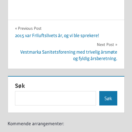
UKATEGORISERT
Innleggsnavigasjon
Previous Post
2015 var Friluftslivets år, og vi ble sprekere!
Next Post
Vestmarka Sanitetsforening med trivelig årsmøte
og fyldig årsberetning.
Søk
Søk
Kommende arrangementer: