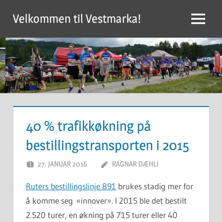
Skip
Velkommen til Vestmarka!
to
Menu
content
40 % trafikkøkning på
bestillingstransporten i 2015
27. JANUAR 2016
RAGNAR DÆHLI
Ruters bestillingslinje 891
brukes stadig mer for
å komme seg «innover». I 2015 ble det bestilt
2.520 turer, en økning på 715 turer eller 40