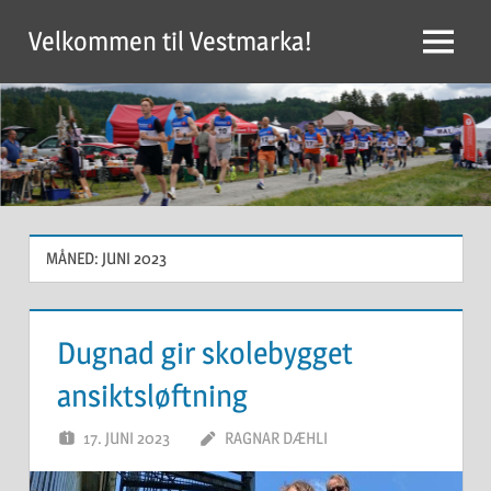
Skip
Velkommen til Vestmarka!
to
Menu
content
MÅNED:
JUNI 2023
Dugnad gir skolebygget
ansiktsløftning
17. JUNI 2023
RAGNAR DÆHLI