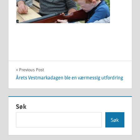
Innleggsnavigasjon
Previous Post
Årets Vestmarkadagen ble en værmessig utfordring
Søk
Søk