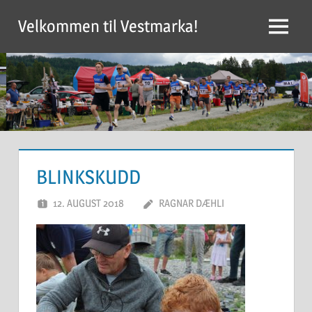
Skip
Velkommen til Vestmarka!
to
Menu
content
BLINKSKUDD
12. AUGUST 2018
RAGNAR DÆHLI