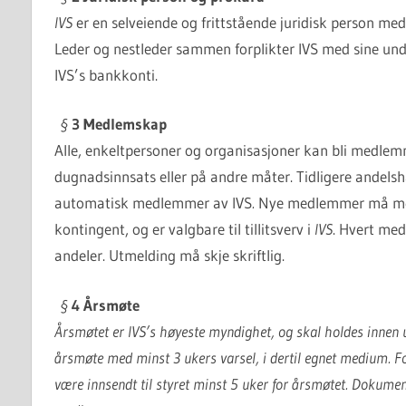
IVS
er en selveiende og frittstående juridisk person med
Leder og nestleder sammen forplikter IVS med sine unde
IVS’s bankkonti.
§
3 Medlemskap
Alle, enkeltpersoner og organisasjoner kan bli medl
dugnadsinnsats eller på andre måter. Tidligere andel
automatisk medlemmer av IVS
.
Nye medlemmer må meld
kontingent, og er valgbare til tillitsverv i
IVS
. Hvert med
andeler. Utmelding må skje skriftlig.
§
4 Årsmøte
Årsmøtet er IVS’s høyeste myndighet, og skal holdes innen ut
årsmøte med minst 3 ukers varsel, i dertil egnet medium.
være innsendt til styret minst 5 uker for årsmøtet. Dokument