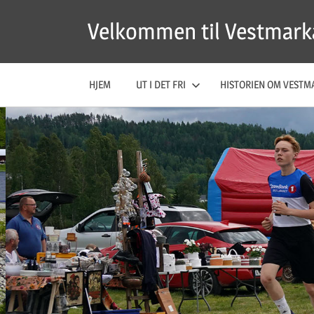
Skip
Velkommen til Vestmark
to
content
HJEM
UT I DET FRI
HISTORIEN OM VESTM