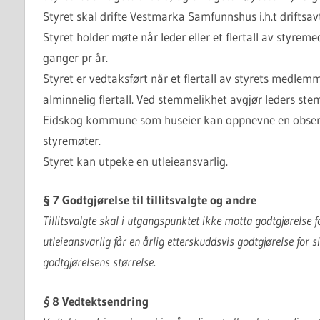
Styret skal drifte Vestmarka Samfunnshus i.h.t drift
Styret holder møte når leder eller et flertall av styr
ganger pr år.
Styret er vedtaksført når et flertall av styrets medlemm
alminnelig flertall. Ved stemmelikhet avgjør leders st
Eidskog kommune som huseier kan oppnevne en observat
styremøter.
Styret kan utpeke en utleieansvarlig.
§ 7 Godtgjørelse til tillitsvalgte og andre
Tillitsvalgte skal i utgangspunktet ikke motta godtgjørelse f
utleieansvarlig får en årlig etterskuddsvis godtgjørelse for s
godtgjørelsens størrelse.
§
8 Vedtektsendring