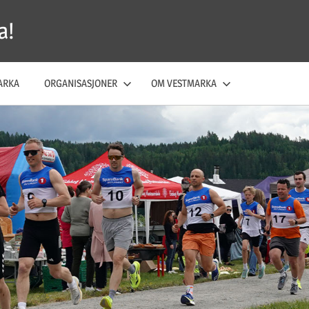
a!
ARKA
ORGANISASJONER
OM VESTMARKA