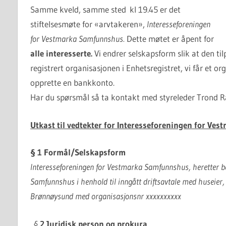
Samme kveld, samme sted kl 19.45 er det
stiftelsesmøte for «arvtakeren»,
Interesseforeningen
for Vestmarka Samfunnshus.
Dette møtet er åpent for
alle interesserte.
Vi endrer selskapsform slik at den til
registrert organisasjonen i Enhetsregistret, vi får et
opprette en bankkonto.
Har du spørsmål så ta kontakt med styreleder Trond Ra
Utkast til vedtekter for Interesseforeningen for Ve
§ 1 Formål/Selskapsform
Interesseforeningen for Vestmarka Samfunnshus, heretter b
Samfunnshus i henhold til inngått driftsavtale med huseier,
Brønnøysund med organisasjonsnr xxxxxxxxxx
§
2 Juridisk person og prokura