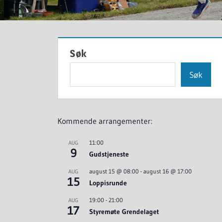
Søk
Søk
Kommende arrangementer:
11:00
AUG
9
Gudstjeneste
august 15 @ 08:00
-
august 16 @ 17:00
AUG
15
Loppisrunde
19:00
-
21:00
AUG
17
Styremøte Grendelaget