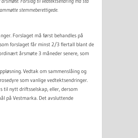
 årsmøte. Forslag til vedtektsendring må stå
 frammøtte stemmeberettigede.
nger. Forslaget må først behandles på
som forslaget får minst 2/3 flertall blant de
aordinært årsmøte 3 måneder senere, som
oppløsning. Vedtak om sammenslåing og
rosedyre som vanlige vedtektsendringer.
il nytt driftsselskap, eller, dersom
rmål på Vestmarka. Det avsluttende