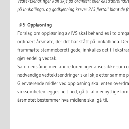
Vedtektsendringer kan skje på ordinært eller ekstraordinært
på innkallinga, og godkjenning krever 2/3 flertall blant de
§ 9
Oppløsning
Forslag om oppløsning av IVS skal behandles i to omga
ordinært årsmøte, der det har stått på innkallinga. Der
frammøtte stemmeberettigede, innkalles det til ekstr
gjør endelig vedtak.
Sammenslåing med andre foreninger anses ikke som 
nødvendige vedtektsendringer skal skje etter samme p
Gjenværende midler ved oppløsning skal enten overdras t
virksomheten legges helt ned, gå til allmennyttige fo
årsmøtet bestemmer hva midlene skal gå til.