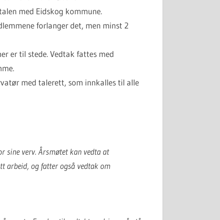
savtalen med Eidskog kommune.
emedlemmene forlanger det, men minst 2
er er til stede. Vedtak fattes med
emme.
ør med talerett, som innkalles til alle
or sine verv. Årsmøtet kan vedta at
itt arbeid, og fatter også vedtak om