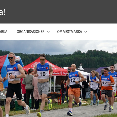
a!
ARKA
ORGANISASJONER
OM VESTMARKA