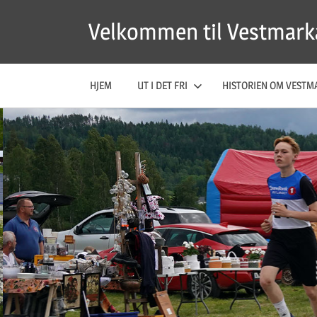
Skip
Velkommen til Vestmark
to
content
HJEM
UT I DET FRI
HISTORIEN OM VESTM