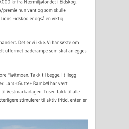
.000 kr fra Nærmiljøfondet i Eidskog.
ve/premie hun vant og som skulle
 Lions Eidskog er også en viktig
nansiert. Det er vi ikke. Vi har søkte om
erselt utformet baderampe som skal anlegges
re Fløitmoen. Takk til begge. I tillegg
ter. Lars «Gutte» Rambøl har vært
k til Vestmarkadagen. Tusen takk til alle
terligere stimulerer til aktiv fritid, enten en