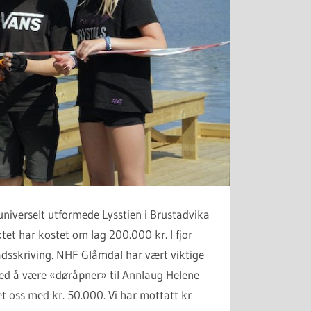
 universelt utformede Lysstien i Brustadvika
tet har kostet om lag 200.000 kr. I fjor
adsskriving. NHF Glåmdal har vært viktige
ed å være «døråpner» til Annlaug Helene
et oss med kr. 50.000. Vi har mottatt kr