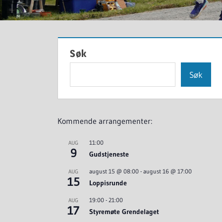
Søk
Søk
Kommende arrangementer:
11:00
AUG
9
Gudstjeneste
august 15 @ 08:00
-
august 16 @ 17:00
AUG
15
Loppisrunde
19:00
-
21:00
AUG
17
Styremøte Grendelaget