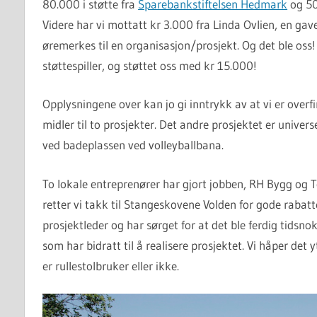
80.000 i støtte fra
Sparebankstiftelsen Hedmark
og 50
Videre har vi mottatt kr 3.000 fra Linda Ovlien, en ga
øremerkes til en organisasjon/prosjekt. Og det ble oss!
støttespiller, og støttet oss med kr 15.000!
Opplysningene over kan jo gi inntrykk av at vi er overfi
midler til to prosjekter. Det andre prosjektet er univ
ved badeplassen ved volleyballbana.
To lokale entreprenører har gjort jobben, RH Bygg og To
retter vi takk til Stangeskovene Volden for gode rabat
prosjektleder og har sørget for at det ble ferdig tidsno
som har bidratt til å realisere prosjektet. Vi håper det yt
er rullestolbruker eller ikke.