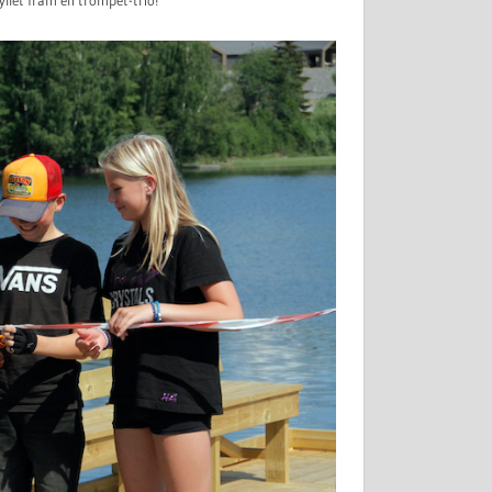
llet fram en trompet-trio!