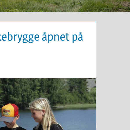
skebrygge åpnet på