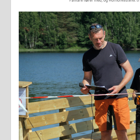
Fanfare hører med, og Hornorkesteret try