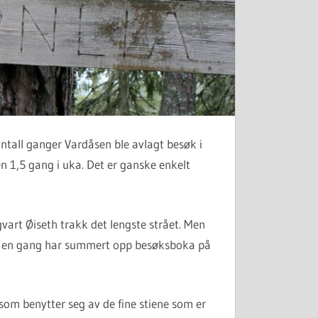
ntall ganger Vardåsen ble avlagt besøk i
n 1,5 gang i uka. Det er ganske enkelt
gvart Øiseth trakk det lengste strået. Men
 nok en gang har summert opp besøksboka på
 som benytter seg av de fine stiene som er