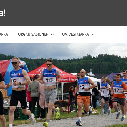
a!
ARKA
ORGANISASJONER
OM VESTMARKA