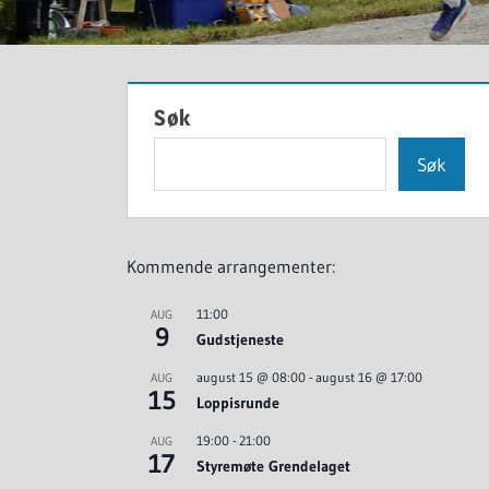
Søk
Søk
Kommende arrangementer:
11:00
AUG
9
Gudstjeneste
august 15 @ 08:00
-
august 16 @ 17:00
AUG
15
Loppisrunde
19:00
-
21:00
AUG
17
Styremøte Grendelaget