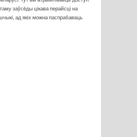
таму заўсёды цікава перайсці на
шчыкі, ад якіх можна паспрабаваць