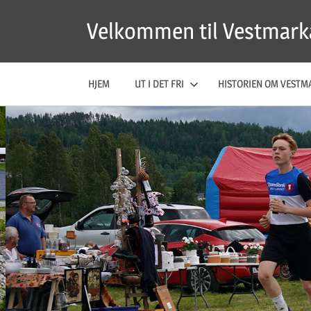
Skip
Velkommen til Vestmark
to
content
HJEM
UT I DET FRI
HISTORIEN OM VESTM