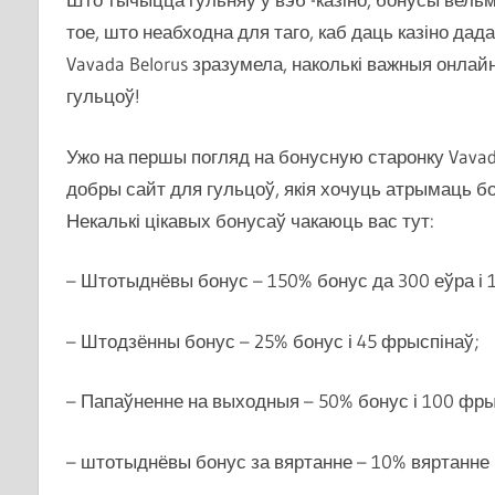
тое, што неабходна для таго, каб даць казіно дада
Vavada Belorus зразумела, наколькі важныя онлай
гульцоў!
Ужо на першы погляд на бонусную старонку Vava
добры сайт для гульцоў, якія хочуць атрымаць б
Некалькі цікавых бонусаў чакаюць вас тут:
– Штотыднёвы бонус – 150% бонус да 300 еўра і 1
– Штодзённы бонус – 25% бонус і 45 фрыспінаў;
– Папаўненне на выходныя – 50% бонус і 100 фры
– штотыднёвы бонус за вяртанне – 10% вяртанне