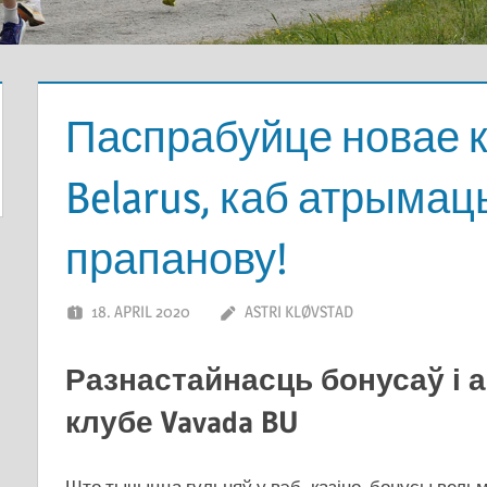
Паспрабуйце новае к
Belarus, каб атрыма
прапанову!
18. APRIL 2020
ASTRI KLØVSTAD
Разнастайнасць бонусаў і 
клубе Vavada BU
Што тычыцца гульняў у вэб -казіно, бонусы вель