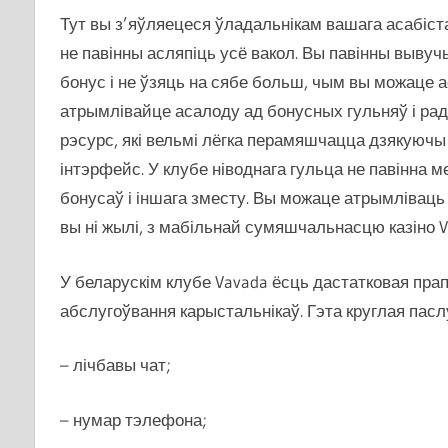
Тут вы з’яўляецеся ўладальнікам вашага асабістаг
не павінны асляпіць усё вакол. Вы павінны выв
бонус і не ўзяць на сябе больш, чым вы можаце 
атрымлівайце асалоду ад бонусных гульняў і рад
рэсурс, які вельмі лёгка перамяшчацца дзякуючы
інтэрфейс. У клубе ніводнага гульца не павінна 
бонусаў і іншага зместу. Вы можаце атрымліваць 
вы ні жылі, з мабільнай сумяшчальнасцю казіно V
У беларускім клубе Vavada ёсць дастатковая прап
абслугоўвання карыстальнікаў. Гэта круглая пасл
– лічбавы чат;
– нумар тэлефона;