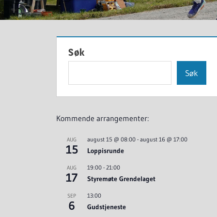
Søk
Søk
Kommende arrangementer:
august 15 @ 08:00
-
august 16 @ 17:00
AUG
15
Loppisrunde
19:00
-
21:00
AUG
17
Styremøte Grendelaget
13:00
SEP
6
Gudstjeneste