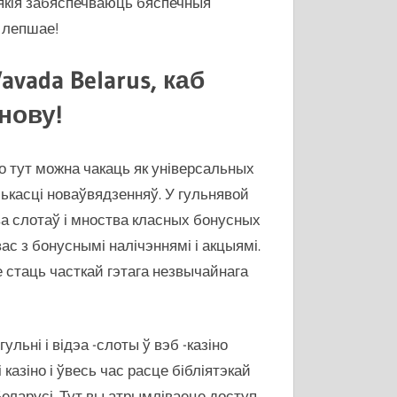
якія забяспечваюць бяспечныя
е лепшае!
vada Belarus, каб
нову!
о тут можна чакаць як універсальных
олькасці новаўвядзенняў. У гульнявой
а слотаў і мноства класных бонусных
вас з бонуснымі налічэннямі і акцыямі.
е стаць часткай гэтага незвычайнага
льні і відэа -слоты ў вэб -казіно
казіно і ўвесь час расце бібліятэкай
Беларусі. Тут вы атрымліваеце доступ