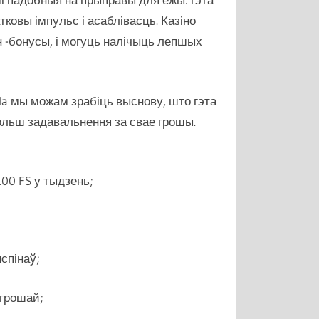
тковы імпульс і асаблівасць. Казіно
н -бонусы, і могуць налічыць лепшых
da мы можам зрабіць выснову, што гэта
ольш задавальнення за свае грошы.
00 FS у тыдзень;
спінаў;
 грошай;