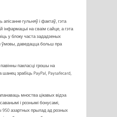
 апісанне гульняў і фактаў, гэта
й інфармацыі на сваім сайце, а гэта
віць у блоку часта зададзеных
я ўмовы, даведацца больш пра
 павінны пакласці грошы на
а шанец зрабіць PayPal, Paysafecard,
панаваць мноства цікавых відэа
ксаванымі і рознымі бонусамі,
ы 950 азартных прылад ад розных