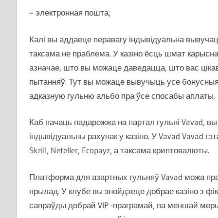
– электронная пошта;
Калі вы аддаеце перавагу індывідуальна вывучаць
таксама не праблема. У казіно ёсць шмат карысна
азначае, што вы можаце даведацца, што вас ціка
пытанняў. Тут вы можаце вывучыць усе бонусны
адказную гульню альбо пра ўсе спосабы аплаты.
Каб пачаць падарожжа на партал гульні Vavad, вы
індывідуальны рахунак у казіно. У Vavad Vavad гэт
Skrill, Neteller, Ecopayz, а таксама криптовалюты.
Платформа для азартных гульняў Vavad можа пра
прылад. У клубе вы знойдзеце добрае казіно з фі
сапраўды добрай VIP -праграмай, па меншай мер