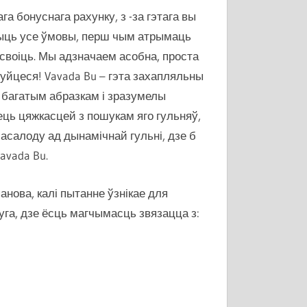
а бонуснага рахунку, з -за гэтага вы
учыць усе ўмовы, перш чым атрымаць
асвоіць. Мы адзначаем асобна, проста
уйцеся! Vavada Bu – гэта захапляльны
 багатым абразкам і зразумелы
мець цяжкасцей з пошукам яго гульняў,
асалоду ад дынамічнай гульні, дзе б
avada Bu.
анова, калі пытанне ўзнікае для
уга, дзе ёсць магчымасць звязацца з: