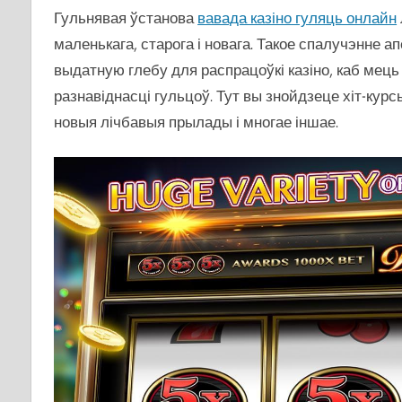
Гульнявая ўстанова
вавада казіно гуляць онлайн
маленькага, старога і новага. Такое спалучэнне а
выдатную глебу для распрацоўкі казіно, каб мец
разнавіднасці гульцоў. Тут вы знойдзеце хіт-курс
новыя лічбавыя прылады і многае іншае.