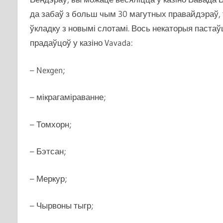
да забаў з больш чым 30 магутных правайдэраў, 
ўкладку з новымі слотамі. Вось некаторыя пастаў
прадаўцоў у казіно Vavada:
– Nexgen;
– мікрагаміраванне;
– Томхорн;
– Бэтсан;
– Меркур;
– Чырвоны тыгр;