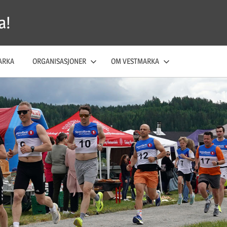
a!
ARKA
ORGANISASJONER
OM VESTMARKA