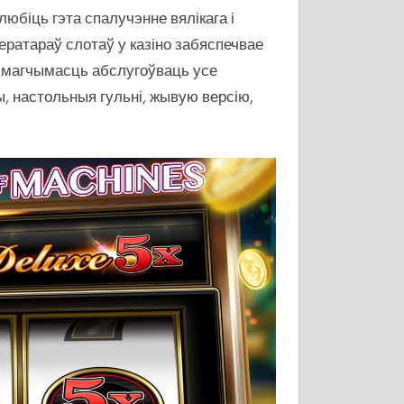
любіць гэта спалучэнне вялікага і
ператараў слотаў у казіно забяспечвае
ь магчымасць абслугоўваць усе
ы, настольныя гульні, жывую версію,