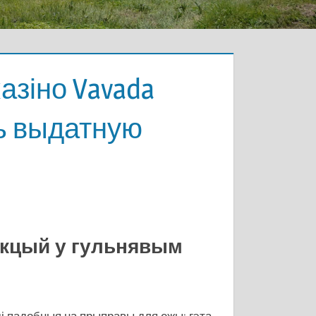
азіно Vavada
ць выдатную
акцый у гульнявым
мі падобныя на прыправы для ежы: гэта