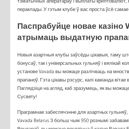
тэматычных аператараў і выплаты криптовалют, 
пераклады. У гэтым клубе ў вас проста ўсё сама
Паспрабуйце новае казіно Va
атрымаць выдатную прапа
Новыя азартныя клубы заўсёды цікавыя, таму шт
бонусаў, так і універсальных гульняў і вялікай к
установе Vavada вы можаце разлічваць на мноств
прапаноў. Гэта цікавы рэсурс, калі каманда вітае 
Паглядзіце на агляд, каб зразумець, як вы можац
Сусвету!
Праграмнае забеспячэнне для азартных гульняў, гу
Vavada Belarus З больш чым 950 рознымі забавамі 
Вендэраў, вы можаце весяліцца ў казіно Вавада 