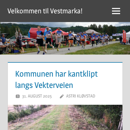
Skip
Velkommen til Vestmarka!
to
Menu
content
Kommunen har kantklipt
langs Vekterveien
31. AUGUST 2025
ASTRI KLØVSTAD