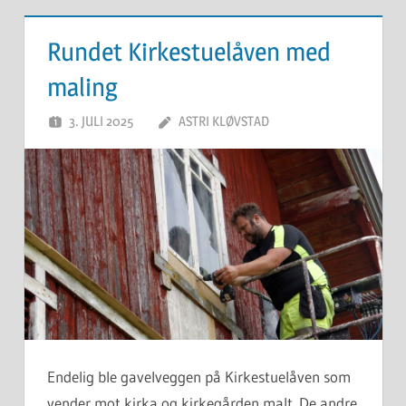
Rundet Kirkestuelåven med
maling
3. JULI 2025
ASTRI KLØVSTAD
Endelig ble gavelveggen på Kirkestuelåven som
vender mot kirka og kirkegården malt. De andre