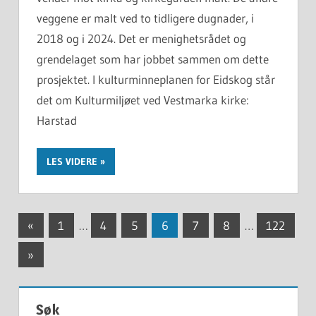
veggene er malt ved to tidligere dugnader, i
2018 og i 2024. Det er menighetsrådet og
grendelaget som har jobbet sammen om dette
prosjektet. I kulturminneplanen for Eidskog står
det om Kulturmiljøet ved Vestmarka kirke:
Harstad
LES VIDERE
Innleggnavigasjon
Previous
«
1
…
4
5
6
7
8
…
122
Posts
Next
»
Posts
Søk