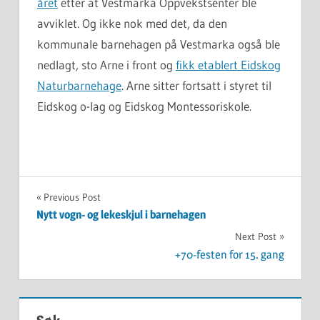
året
etter at Vestmarka Oppvekstsenter ble
avviklet. Og ikke nok med det, da den
kommunale barnehagen på Vestmarka også ble
nedlagt, sto Arne i front og
fikk etablert Eidskog
Naturbarnehage
. Arne sitter fortsatt i styret til
Eidskog o-lag og Eidskog Montessoriskole.
UKATEGORISERT
Innleggsnavigasjon
Previous Post
Nytt vogn- og lekeskjul i barnehagen
Next Post
+70-festen for 15. gang