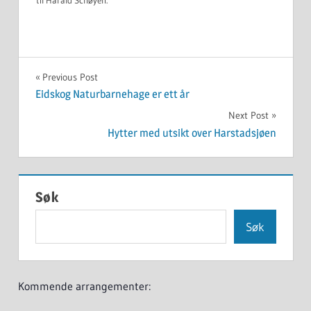
UKATEGORISERT
Innleggsnavigasjon
Previous Post
Eidskog Naturbarnehage er ett år
Next Post
Hytter med utsikt over Harstadsjøen
Søk
Søk
Kommende arrangementer: