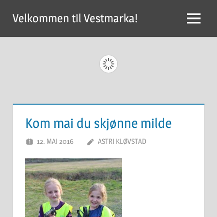
Skip
Velkommen til Vestmarka!
to
Menu
content
Kom mai du skjønne milde
12. MAI 2016
ASTRI KLØVSTAD