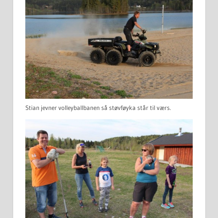
Stian jevner volleyballbanen så støvføyka står til værs.