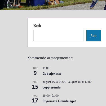
Søk
Søk
Kommende arrangementer:
11:00
AUG
9
Gudstjeneste
august 15 @ 08:00
-
august 16 @ 17:00
AUG
15
Loppisrunde
19:00
-
21:00
AUG
17
Styremøte Grendelaget