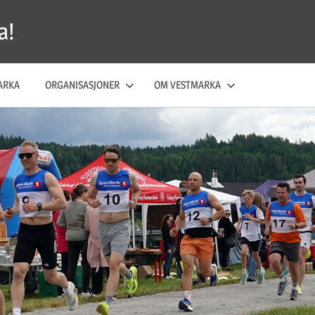
a!
ARKA
ORGANISASJONER
OM VESTMARKA