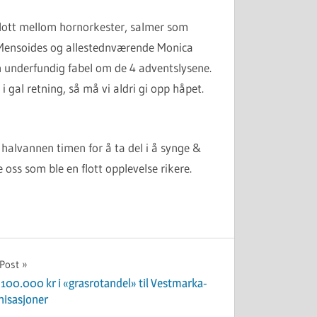
 flott mellom hornorkester, salmer som
 Mensoides og allestednværende Monica
 underfundig fabel om de 4 adventslysene.
i gal retning, så må vi aldri gi opp håpet.
 halvannen timen for å ta del i å synge &
e oss som ble en flott opplevelse rikere.
 Post
 100.000 kr i «grasrotandel» til Vestmarka-
nisasjoner