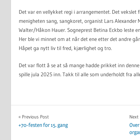
Det var en vellykket regi i arrangementet. Det vekslet
menigheten sang, sangkoret, organist Lars Alexander
Walter/Håkon Hauer. Sogneprest Betina Eckbo leste en
Her ble vi minnet om at når det ene etter det andre går 
Håpet ga nytt liv til fred, kjærlighet og tro.
Det var flott å se at så mange hadde prikket inn denne
spille jula 2025 inn. Takk til alle som underholdt fra all
UKATEGORISERT
Innleggsnavigasjon
Previous Post
Next
+70-festen for 15. gang
Over
orga