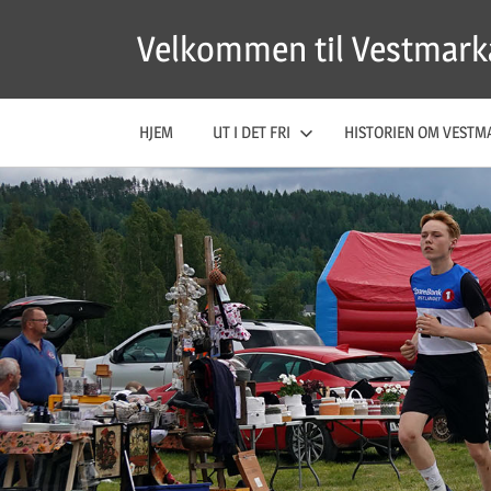
Skip
Velkommen til Vestmark
to
content
HJEM
UT I DET FRI
HISTORIEN OM VESTM