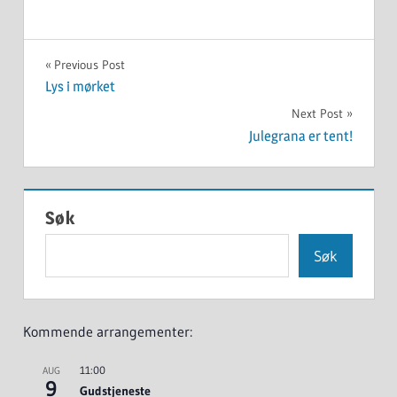
UKATEGORISERT
Innleggsnavigasjon
Previous Post
Lys i mørket
Next Post
Julegrana er tent!
Søk
Søk
Kommende arrangementer:
11:00
AUG
9
Gudstjeneste