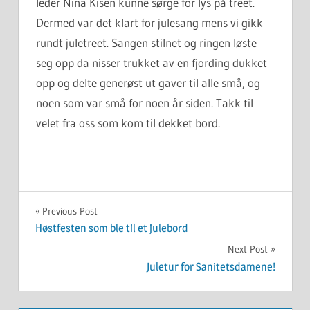
leder Nina Kisen kunne sørge for lys på treet.
Dermed var det klart for julesang mens vi gikk
rundt juletreet. Sangen stilnet og ringen løste
seg opp da nisser trukket av en fjording dukket
opp og delte generøst ut gaver til alle små, og
noen som var små for noen år siden. Takk til
velet fra oss som kom til dekket bord.
UKATEGORISERT
Innleggsnavigasjon
Previous Post
Høstfesten som ble til et julebord
Next Post
Juletur for Sanitetsdamene!