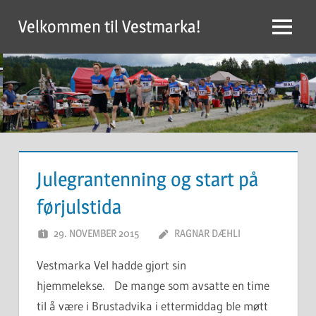
Skip
Velkommen til Vestmarka!
to
Menu
content
Julegrantenning og start på
førjulstida
29. NOVEMBER 2015
RAGNAR DÆHLI
Vestmarka Vel hadde gjort sin
hjemmelekse. De mange som avsatte en time
til å være i Brustadvika i ettermiddag ble møtt