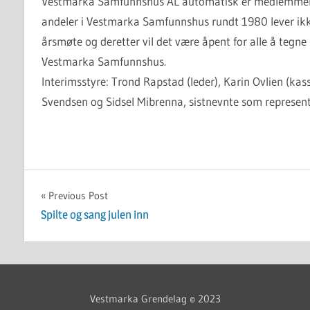
Vestmarka Samfunnshus AL automatisk er medlemmer 
andeler i Vestmarka Samfunnshus rundt 1980 lever ikke 
årsmøte og deretter vil det være åpent for alle å tegn
Vestmarka Samfunnshus.
Interimsstyre: Trond Rapstad (leder), Karin Ovlien (kasser
Svendsen og Sidsel Mibrenna, sistnevnte som represe
UKATEGORISERT
Innleggsnavigasjon
Previous Post
Spilte og sang julen inn
Vestmarka Grendelag © 2023