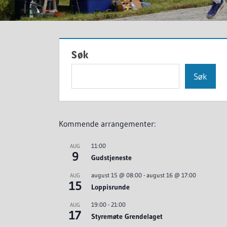
Søk
Søk
Kommende arrangementer:
11:00
AUG
9
Gudstjeneste
august 15 @ 08:00
-
august 16 @ 17:00
AUG
15
Loppisrunde
19:00
-
21:00
AUG
17
Styremøte Grendelaget