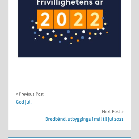
UKATEGORISERT
Innleggsnavigasjon
Previous Post
God jul!
Next Post
Bredbånd, utbygginga i mål til jul 2021