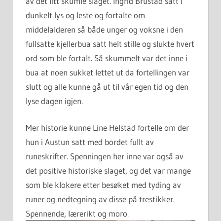
av det litt skumle slaget. Ingrid Brustad satt i
dunkelt lys og leste og fortalte om
middelalderen så både unger og voksne i den
fullsatte kjellerbua satt helt stille og slukte hvert
ord som ble fortalt. Så skummelt var det inne i
bua at noen sukket lettet ut da fortellingen var
slutt og alle kunne gå ut til vår egen tid og den
lyse dagen igjen.
Mer historie kunne Line Helstad fortelle om der
hun i Austun satt med bordet fullt av
runeskrifter. Spenningen her inne var også av
det positive historiske slaget, og det var mange
som ble klokere etter besøket med tyding av
runer og nedtegning av disse på trestikker.
Spennende, lærerikt og moro.