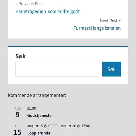
UKATEGORISERT
Innleggsnavigasjon
Previous Post
Hanetragedien som endte godt
Next Post
Turmarsj langs kanalen
Søk
Søk
Kommende arrangementer:
11:00
AUG
9
Gudstjeneste
august 15 @ 08:00
-
august 16 @ 17:00
AUG
15
Loppisrunde