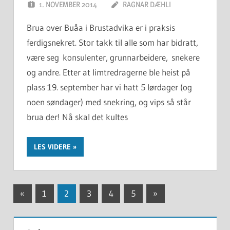
1. NOVEMBER 2014
RAGNAR DÆHLI
Brua over Buåa i Brustadvika er i praksis
ferdigsnekret. Stor takk til alle som har bidratt,
være seg konsulenter, grunnarbeidere, snekere
og andre. Etter at limtredragerne ble heist på
plass 19. september har vi hatt 5 lørdager (og
noen søndager) med snekring, og vips så står
brua der! Nå skal det kultes
LES VIDERE
Innleggnavigasjon
Previous
Next
«
1
2
3
4
5
»
Posts
Posts