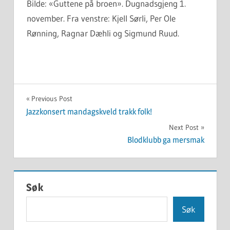
Bilde: «Guttene på broen». Dugnadsgjeng 1.
november. Fra venstre: Kjell Sørli, Per Ole
Rønning, Ragnar Dæhli og Sigmund Ruud.
NYHET
Innleggsnavigasjon
Previous Post
Jazzkonsert mandagskveld trakk folk!
Next Post
Blodklubb ga mersmak
Søk
Søk