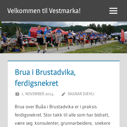
Skip
Velkommen til Vestmarka!
to
Menu
content
Brua i Brustadvika,
ferdigsnekret
1. NOVEMBER 2014
RAGNAR DÆHLI
Brua over Buåa i Brustadvika er i praksis
ferdigsnekret. Stor takk til alle som har bidratt,
være seg konsulenter, grunnarbeidere, snekere