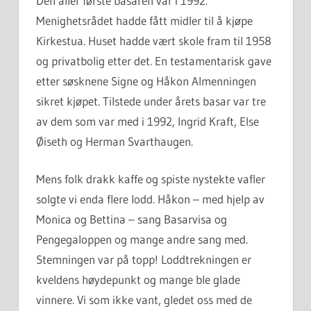
Den aller første basaren var i 1992.
Menighetsrådet hadde fått midler til å kjøpe
Kirkestua. Huset hadde vært skole fram til 1958
og privatbolig etter det. En testamentarisk gave
etter søsknene Signe og Håkon Almenningen
sikret kjøpet. Tilstede under årets basar var tre
av dem som var med i 1992, Ingrid Kraft, Else
Øiseth og Herman Svarthaugen.
Mens folk drakk kaffe og spiste nystekte vafler
solgte vi enda flere lodd. Håkon – med hjelp av
Monica og Bettina – sang Basarvisa og
Pengegaloppen og mange andre sang med.
Stemningen var på topp! Loddtrekningen er
kveldens høydepunkt og mange ble glade
vinnere. Vi som ikke vant, gledet oss med de