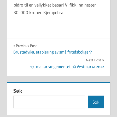
bidro til en vellykket basar! Vi fikk inn nesten
30 000 kroner. Kjempebra!
UKATEGORISERT
Innleggsnavigasjon
Previous Post
Brustadvika, etablering av små fritidsboliger?
Next Post
17. mai-arrangementet på Vestmarka 2022
Søk
Søk