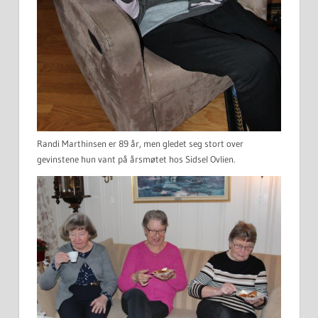
Randi Marthinsen er 89 år, men gledet seg stort over
gevinstene hun vant på årsmøtet hos Sidsel Ovlien.