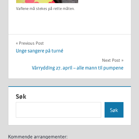
Vaflene må stekes på rette måten.
UKATEGORISERT
Innleggsnavigasjon
Previous Post
Unge sangere på turné
Next Post
Vårrydding 27. april – alle mann til pumpene
Søk
Søk
Kommende arrangementer: