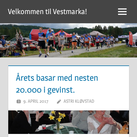
Skip
Velkommen til Vestmarka!
to
Menu
content
Årets basar med nesten
20.000 i gevinst.
9. APRIL 2017
ASTRI KLØVSTAD