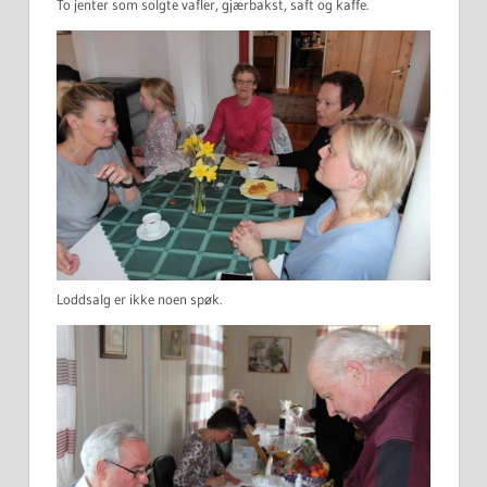
To jenter som solgte vafler, gjærbakst, saft og kaffe.
Loddsalg er ikke noen spøk.