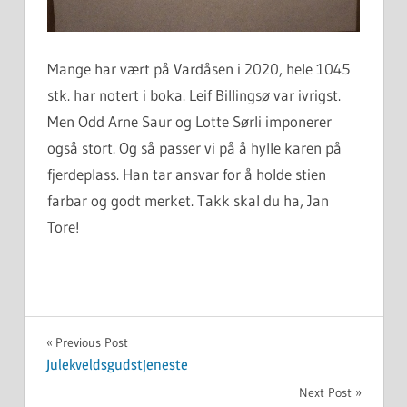
Mange har vært på Vardåsen i 2020, hele 1045
stk. har notert i boka. Leif Billingsø var ivrigst.
Men Odd Arne Saur og Lotte Sørli imponerer
også stort. Og så passer vi på å hylle karen på
fjerdeplass. Han tar ansvar for å holde stien
farbar og godt merket. Takk skal du ha, Jan
Tore!
UKATEGORISERT
Innleggsnavigasjon
Previous Post
Julekveldsgudstjeneste
Next Post