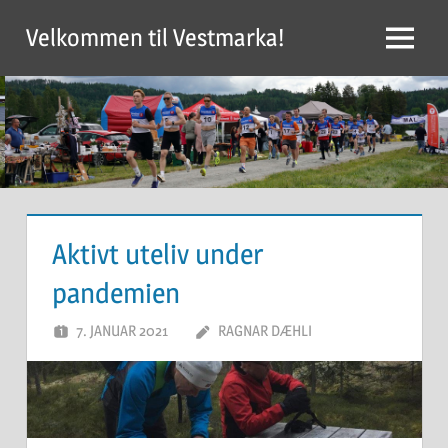
Skip
Velkommen til Vestmarka!
to
Menu
content
Aktivt uteliv under
pandemien
7. JANUAR 2021
RAGNAR DÆHLI